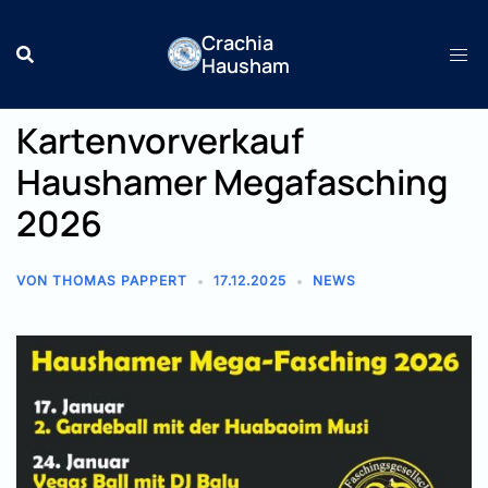
Zum
Crachia
Inhalt
Hausham
springen
Kartenvorverkauf
Haushamer Megafasching
2026
VON
THOMAS PAPPERT
17.12.2025
NEWS