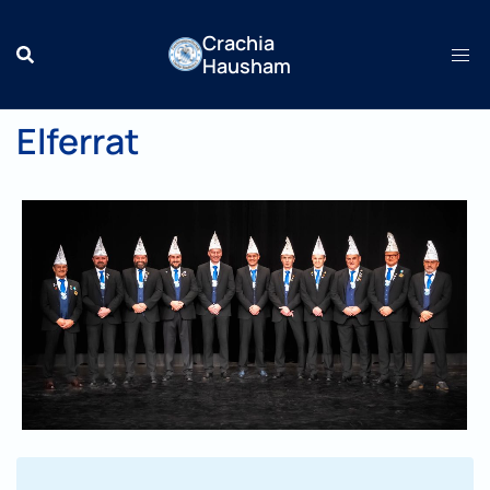
Zum
Crachia
Inhalt
Hausham
springen
Elferrat