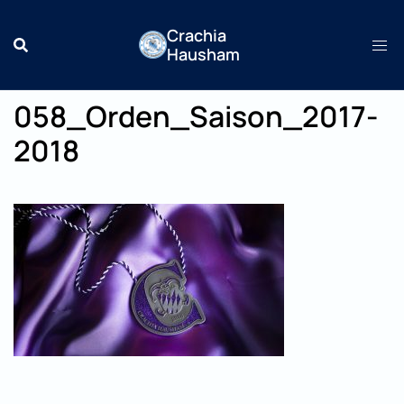
Zum
Crachia
Inhalt
Hausham
springen
058_Orden_Saison_2017-
2018