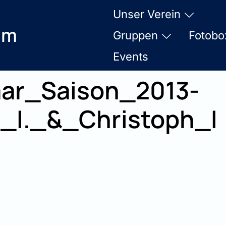
Unser Verein
am
Gruppen
Fotobo
Events
ar_Saison_2013-
_I._&_Christoph_I