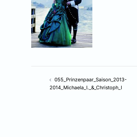
Beitragsnavigati
055_Prinzenpaar_Saison_2013-
2014_Michaela_I._&_Christoph_I