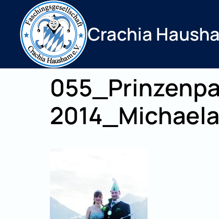
Zum
Inhalt
Crachia Haush
springen
055_Prinzenpa
2014_Michaela