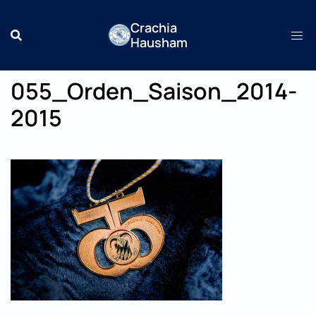
Zum
Crachia
Inhalt
Hausham
springen
055_Orden_Saison_2014-
2015