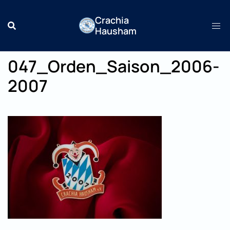
Zum
Crachia
Inhalt
Hausham
springen
047_Orden_Saison_2006-
2007