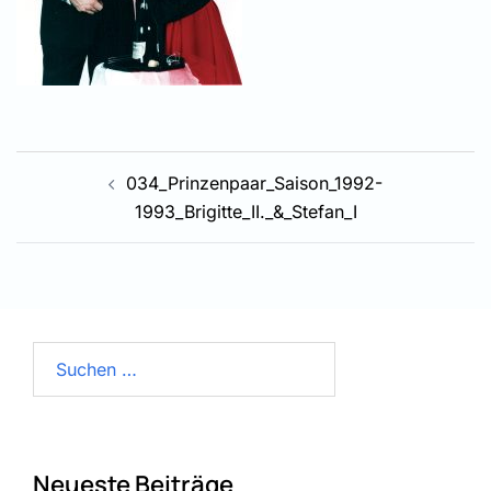
Beitragsnavigation
034_Prinzenpaar_Saison_1992-
1993_Brigitte_II._&_Stefan_I
Suchen
nach:
Neueste Beiträge