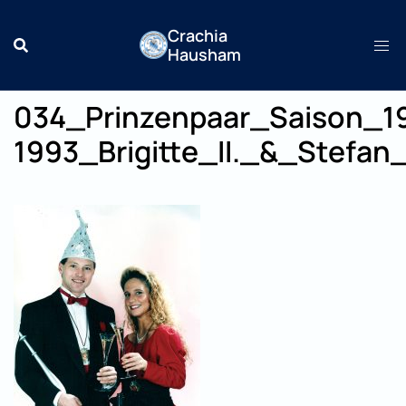
Zum
Crachia
Inhalt
Hausham
springen
034_Prinzenpaar_Saison_1
1993_Brigitte_II._&_Stefan_