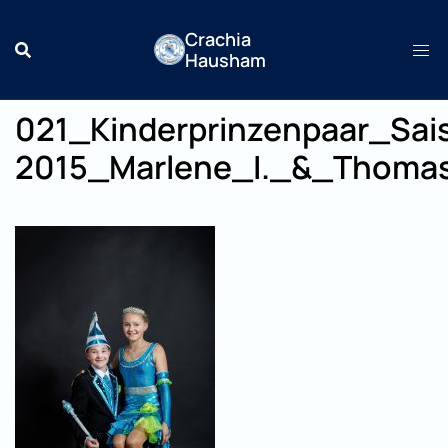
Zum
Crachia
Inhalt
Hausham
springen
021_Kinderprinzenpaar_Sai
2015_Marlene_I._&_Thomas