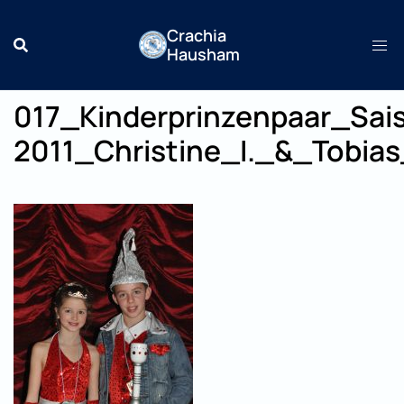
Zum
Crachia
Inhalt
Hausham
springen
017_Kinderprinzenpaar_Sai
2011_Christine_I._&_Tobias