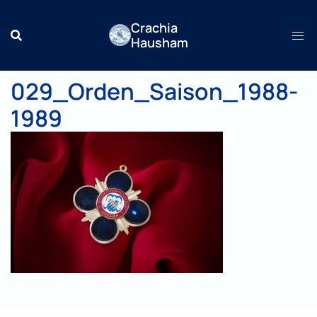
Zum
Crachia
Inhalt
Hausham
springen
029_Orden_Saison_1988-
1989