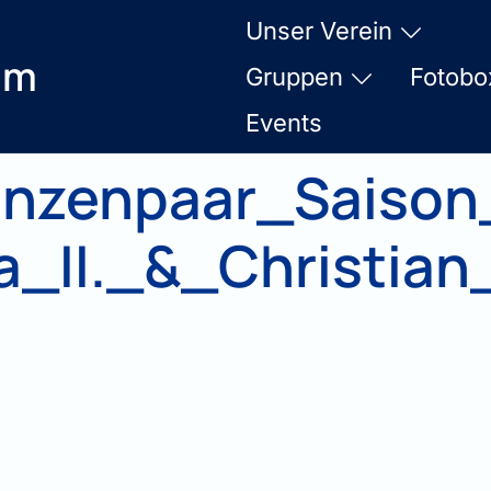
Unser Verein
am
Gruppen
Fotobo
Events
inzenpaar_Saison
_II._&_Christian