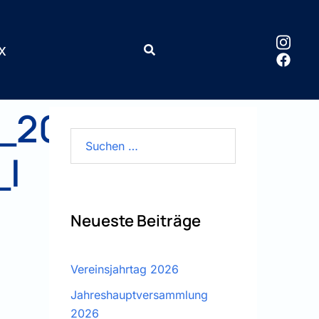
x
_2011-
Suchen
_I
nach:
Neueste Beiträge
Vereinsjahrtag 2026
Jahreshauptversammlung
2026