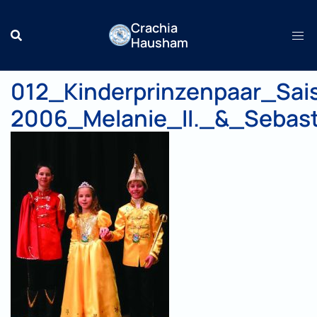
Zum
Crachia
Inhalt
Hausham
springen
012_Kinderprinzenpaar_Sa
2006_Melanie_II._&_Sebast