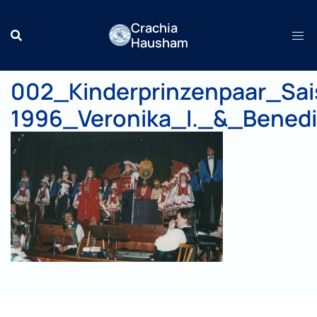
Zum
Crachia
Inhalt
Hausham
springen
002_Kinderprinzenpaar_Sa
1996_Veronika_I._&_Benedi