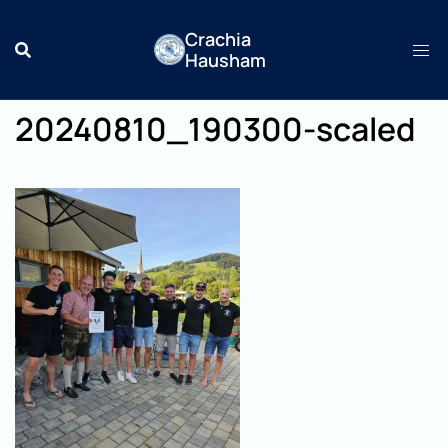
Zum
Crachia
Inhalt
Hausham
springen
20240810_190300-scaled