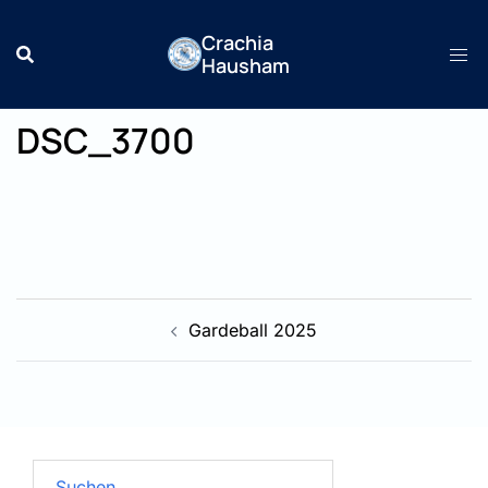
Zum
Crachia
Inhalt
Hausham
springen
DSC_3700
Beitragsnavigation
Gardeball 2025
Suchen